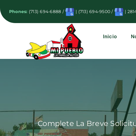
Skip
Phones:
(713) 694-6888
/
|
(713) 694-9500
/
|
281
to
content
Inicio
N
Complete La Breve Solici