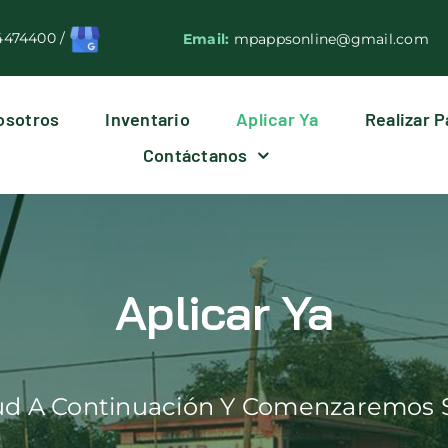
4474400
/
Email:
mpappsonline@gmail.com
osotros
Inventario
Aplicar Ya
Realizar 
Contáctanos
Aplicar Ya
tud A Continuación Y Comenzaremos 